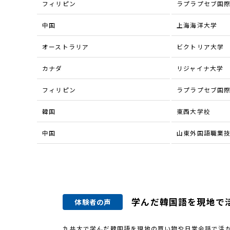
フィリピン
ラプラプセブ国
中国
上海海洋大学
オーストラリア
ビクトリア大学
カナダ
リジャイナ大学
フィリピン
ラプラプセブ国
韓国
東西大学校
中国
山東外国語職業
学んだ韓国語を現地で
体験者の声
九共大で学んだ韓国語を現地の買い物や日常会話で活か