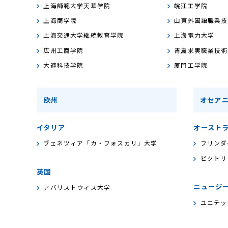
上海師範大学天華学院
皖江工学院
上海商学院
山東外国語職業技
上海交通大学継続教育学院
上海電力大学
広州工商学院
青島求実職業技術
大連科技学院
厦門工学院
欧州
オセア
イタリア
オースト
ヴェネツィア「カ・フォスカリ」大学
フリンダ
ビクトリ
英国
ニュージ
アバリストウィス大学
ユニテッ