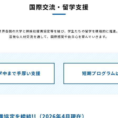
国際交流・留学支援
世界各国の大学と姉妹校提携協定等を結び、学生たちの留学を積極的に推進
活発な人材交流を通して、国際感覚や自立心を育んでいきます。
学中まで手厚い支援
短期プログラム
協定を締結!!（2026年4月現在）