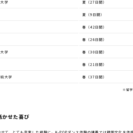
際大学
夏（27日間）
夏（9日間）
春（42日間）
春（26日間）
際大学
春（30日間）
春（21日間）
技術大学
春（37日間）
※留学
活かせた喜び
せて、とても充実した経験に。K-POPダンス体験の講義では韓国文化を体