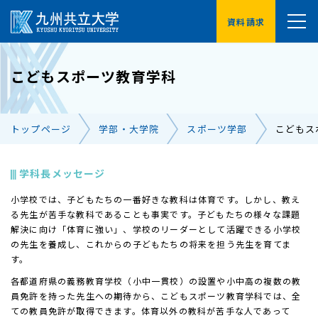
資料請求
YouTube
こどもスポーツ教育学科
受験生の方へ
在学生の方へ
トップページ
学部・大学院
スポーツ学部
こどもス
卒業生の方へ
保護者の方へ
企業・地域の方へ
交通アクセス
学科長メッセージ
小学校では、子どもたちの一番好きな教科は体育です。しかし、教え
お問い合わせ一覧
る先生が苦手な教科であることも事実です。子どもたちの様々な課題
解決に向け「体育に強い」、学校のリーダーとして活躍できる小学校
の先生を養成し、これからの子どもたちの将来を担う先生を育てま
す。
各都道府県の義務教育学校（小中一貫校）の設置や小中高の複数の教
員免許を持った先生への期待から、こどもスポーツ教育学科では、全
ての教員免許が取得できます。体育以外の教科が苦手な人であって