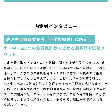
内定者インタビュー
鹿児島県教育委員会（小学校教員）に内定！
小・中・高3つの教員免許状で広がる選択肢や試験メ
リット。
内定を勝ち取る上ではK-CIPや教職に関する授業が役立ちました。教
育学を中心に人の成長を多面的にとらえる視点を学べたので、これを
活かして一人ひとりの背景を踏まえた関わり方や、根拠のある指導・
支援をしていきたいと考えています。こどもスポーツ教育学科は、
小・中・高3つの教員免許状が取得できるので選択肢も広がります。自
治体ごとに複数免許状所有者特別選考があり、採用試験時の加点申請
や一次試験免除などのメリットもあります。体育の免許を持った小学
校教員は、現場でも頼られるとよく聞くので、周囲から信頼されるよ
うがんばります。