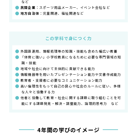
など
民間企業
：スポーツ用品メーカー、イベント会社など
地方自治体
：児童関連、福祉関連など
この学科で身につく力
外国語運用、情報処理等の知識・技能も含めた幅広い教養
「体育に強い」小学校教員になるために必要な専門領域の知
識・技能
地域や社会に向けて主体的に貢献できる能力
情報機器等を用いたプレゼンテーション能力や文書作成能力
教育者・支援者に必要なコミュニケーション能力
高い倫理性をもって自己の良心や社会のルールに従い、多様
な人々と協働する力
他者と協働して教育・社会に関する課題に取り組むことを可
能にする課題発見・解決・調整能力、論理的思考力 など
4年間の学びのイメージ