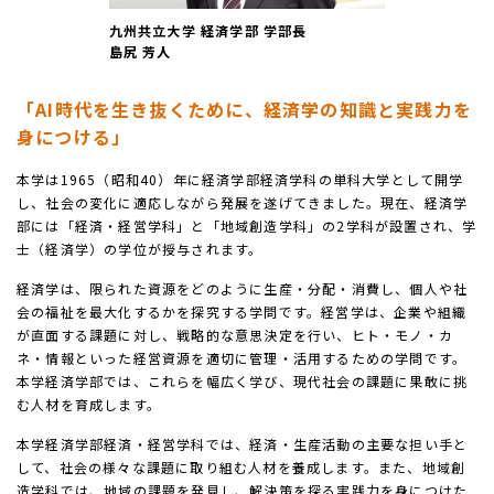
九州共立大学 経済学部 学部長
島尻 芳人
「AI時代を生き抜くために、経済学の知識と実践力を
身につける」
本学は1965（昭和40）年に経済学部経済学科の単科大学として開学
し、社会の変化に適応しながら発展を遂げてきました。現在、経済学
部には「経済・経営学科」と「地域創造学科」の2学科が設置され、学
士（経済学）の学位が授与されます。
経済学は、限られた資源をどのように生産・分配・消費し、個人や社
会の福祉を最大化するかを探究する学問です。経営学は、企業や組織
が直面する課題に対し、戦略的な意思決定を行い、ヒト・モノ・カ
ネ・情報といった経営資源を適切に管理・活用するための学問です。
本学経済学部では、これらを幅広く学び、現代社会の課題に果敢に挑
む人材を育成します。
本学経済学部経済・経営学科では、経済・生産活動の主要な担い手と
して、社会の様々な課題に取り組む人材を養成します。また、地域創
造学科では、地域の課題を発見し、解決策を探る実践力を身につけた