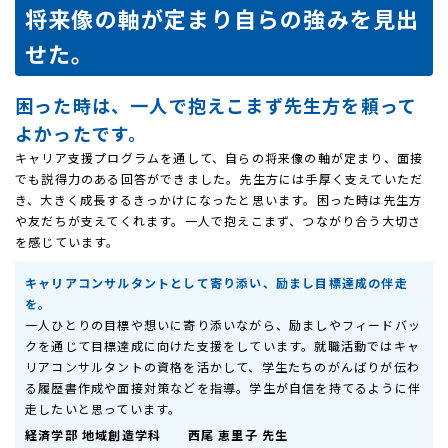
将来像の軸が定まり自らの強みを見出
せた。
困った時は、一人で抱えこまず先生方を頼って
よかったです。
キャリア支援プログラムを通して、自らの将来像の軸が定まり、面接
でも説得力のある回答ができました。先生方には手厚く支えていただ
き、大きく成長するきっかけになったと思います。困った時は先生方
や友だちが支えてくれます。一人で抱えこまず、つながり合う大切さ
を感じています。
キャリアコンサルタントとして寄り添い、励まし目標達成の伴走
を。
一人ひとりの目標や想いに寄り添いながら、励ましやフィードバッ
クを通じて目標達成に向けた支援をしています。就職活動ではキャ
リアコンサルタントの資格を活かして、学生たちのがんばりが伝わ
る履歴書作成や面接対策などを指導。学生が自信を持てるように伴
走したいと思っています。
経済学部 地域創造学科 西尾 恵里子 先生