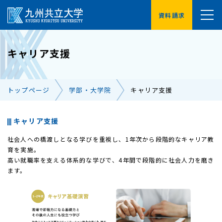
資料請求
YouTube
キャリア支援
受験生の方へ
在学生の方へ
トップページ
学部・大学院
キャリア支援
卒業生の方へ
保護者の方へ
企業・地域の方へ
交通アクセス
キャリア支援
社会人への橋渡しとなる学びを重視し、1年次から段階的なキャリア教
お問い合わせ一覧
育を実施。
高い就職率を支える体系的な学びで、4年間で段階的に社会人力を磨き
ます。