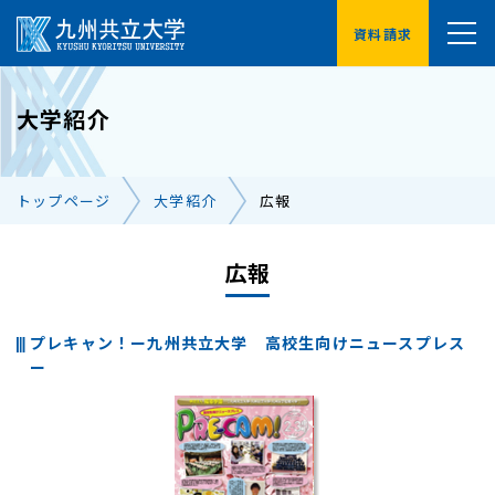
資料請求
YouTube
大学紹介
受験生の方へ
在学生の方へ
トップページ
大学紹介
広報
卒業生の方へ
保護者の方へ
企業・地域の方へ
広報
交通アクセス
お問い合わせ一覧
プレキャン！ー九州共立大学 高校生向けニュースプレス
ー