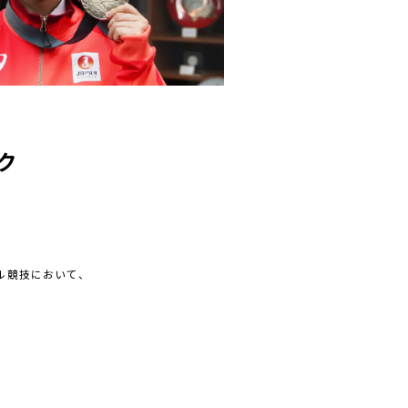
ク
！
ール競技において、