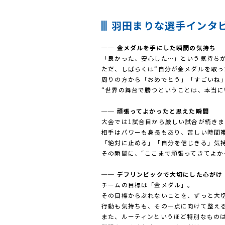
羽田まりな選手インタ
── 金メダルを手にした瞬間の気持ち
「良かった、安心した…」という気持ち
ただ、しばらくは“自分が金メダルを取っ
周りの方から「おめでとう」「すごいね
“世界の舞台で勝つということは、本当に
── 頑張ってよかったと思えた瞬間
大会では1試合目から厳しい試合が続き
相手はパワーも身長もあり、苦しい時間
「絶対に止める」「自分を信じきる」気
その瞬間に、“ここまで頑張ってきてよか
── デフリンピックで大切にした心がけ
チームの目標は「金メダル」。
その目標からぶれないことを、ずっと大
行動も気持ちも、その一点に向けて整え
また、ルーティンというほど特別なもの