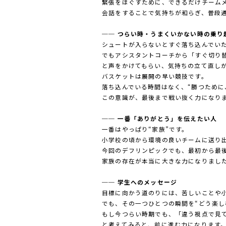
緊張をほぐすために、できるだけチーム
会話をすることで気持ちが和らぎ、普段
── つらい時・うまくいかない時の乗り
シュートが入らないとすぐ落ち込んでい
でもアシスタントコーチから「すぐ切り
と声をかけてもらい、気持ちの立て直し
バスケットは展開の早い競技です。
落ち込んでいる時間はなく、“勝つために
この意識が、最後まで戦い抜く力になり
── 一番「ありがとう」を伝えたい人
一番はやっぱり“家族”です。
小学校の頃から環境の良いチームに送り
今回のデフリンピックでも、最初から最
家族の存在が本当に大きな力になりまし
── 学生へのメッセージ
目標に向かう道のりには、苦しいことや
でも、その一つひとつの瞬間を“どう楽し
もし今つらい時期でも、「違う視点で見
と考えてみると、前に進む力になります