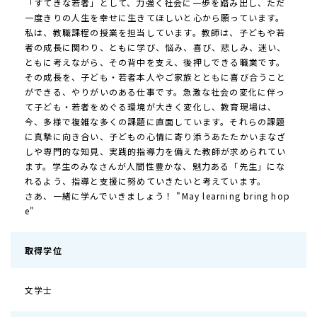
「すてきな若者」として、力強く社会に一歩を踏み出し、ただ
一度きりの人生を幸せに生きてほしいと心から願っています。
私は、教職課程の授業を担当しています。教師は、子どもや若
者の成長に関わり、ともに学び、悩み、喜び、悲しみ、迷い、
ともに考えながら、その背中を支え、後押しできる職業です。
その成長を、子ども・若者本人やご家族とともに喜び合うこと
ができる、やりがいのある仕事です。急激な社会の変化に伴っ
て子ども・若者をめぐる環境が大きく変化し、教育現場は、
今、多様で複雑な多くの課題に直面しています。それらの課題
に真摯に向き合い、子どもの心情に寄り添うあたたかいまなざ
しや専門的な知見、実践的指導力を備えた教師が求められてい
ます。学生のみなさんが人間性豊かな、魅力ある「先生」にな
れるよう、指導と支援に努めていきたいと考えています。
さあ、一緒に学んでいきましょう！ "May learning bring hop
e"
取得学位
文学士