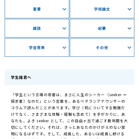
著書
学術論文
雑誌
紀要
学会発表
その他
学生諸君へ
「学生という立場の若者は、まさに人生のシーカー（seeker ＝
探求者）なのだ」という言葉を、あるベテランアナウンサーの
コラムで読んだことがあります。学び（机についてする勉強だ
けでなく、さまざまな体験・経験も含めて）を手がかりに、あ
なたも、よき seeker として、この自由ヶ丘で過ごす数年間を大
切にしてください。それは、きっとあなたのかけがえのない宝
物になるはずです。そして、成長した、あるいは成長し続ける