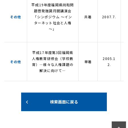
平成19年度福岡県同和問
題啓発強調月間講演会
その他
「シンポジウム ～イン
共著
2007.7.
ターネット社会と人権
～」
平成17年度第3回福岡県
人権教育研修会（学校教
2005.1
その他
単著
育）―様々な人権課題の
2.
解決に向けて―
検索画面に戻る