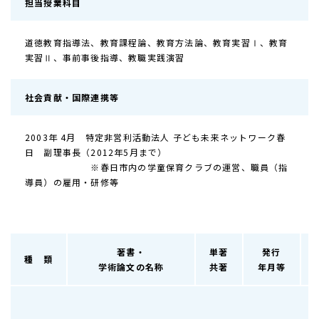
担当授業科目
道徳教育指導法、教育課程論、教育方法論、教育実習Ⅰ、教育
実習Ⅱ、事前事後指導、教職実践演習
社会貢献・国際連携等
2003年 4月 特定非営利活動法人 子ども未来ネットワーク春
日 副理事長（2012年5月まで）
※春日市内の学童保育クラブの運営、職員（指
導員）の雇用・研修等
著書・
単著
発行
種 類
学術論文の名称
共著
年月等