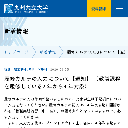
資料請求
YouTube
新着情報
受験生の方へ
在学生の方へ
トップページ
新着情報
履修カルテの入力について【通知】
卒業生の方へ
保護者の方へ
企業・地域の方へ
交通アクセス
経済・経営学科,スポーツ学科
2020.06.05
履修カルテの入力について【通知】 （教職課程
お問い合わせ一覧
を履修している2 年から4 年対象）
履修カルテの入力準備が整いましたので、対象学生は下記項目につい
て入力を行ってください。履修カルテの記入は、4 年次後期に開講さ
れる「教職実践演習（中・高）」の履修条件となっていますので、必
ず入力してください。
また、入力完了後は、プリントアウトの上、各自、4 年次後期まで