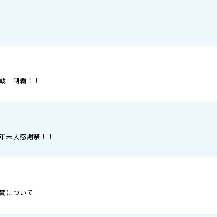
戦 制覇！！
年末大感謝祭！！
賞について