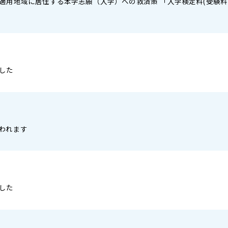
適用地域に居住する本学志願（入学）への救済策 「入学検定料(受験
した
われます
した