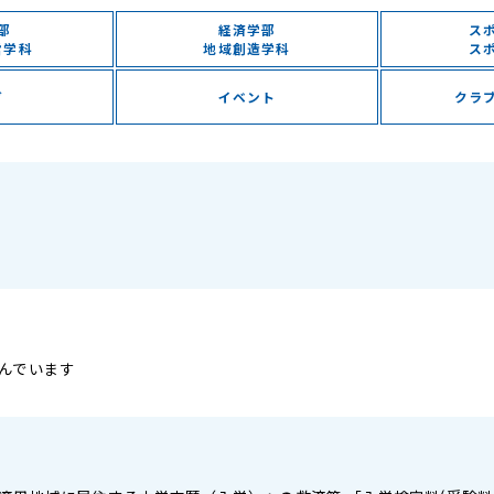
部
経済学部
ス
営学科
地域創造学科
ス
グ
イベント
クラ
んでいます