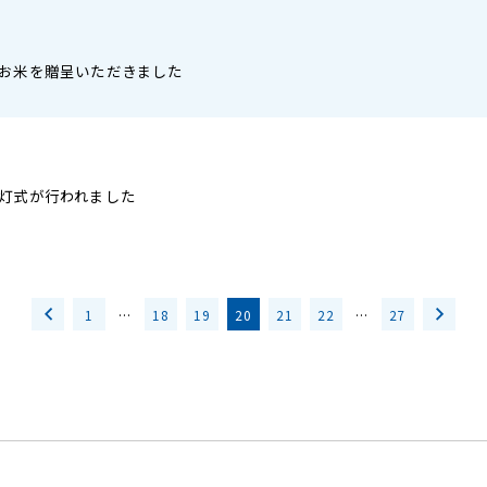
お米を贈呈いただきました
灯式が行われました
1
…
18
19
20
21
22
…
27