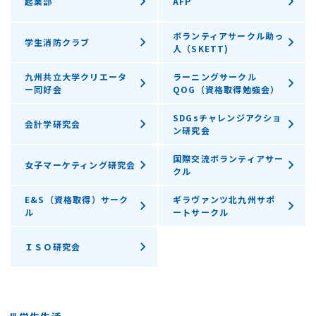
起業部
AFP
ボランティアサークル助っ
学生消防クラブ
人（SKETT)
九州共立大学クリエータ
ラーニングサークル
ー同好会
QOG（資格取得勉強会）
SDGsチャレンジアクショ
会計学研究会
ン研究会
国際交流ボランティアサー
女子マーケティング研究会
クル
E&S（資格取得）サーク
ギラヴァンツ北九州サポ
ル
ートサークル
ＩＳＯ研究会