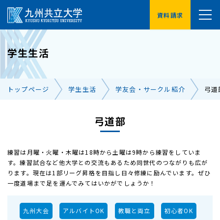
資料請求
YouTube
学生生活
受験生の方へ
在学生の方へ
トップページ
学生生活
学友会・サークル紹介
弓道
卒業生の方へ
保護者の方へ
企業・地域の方へ
弓道部
交通アクセス
お問い合わせ一覧
練習は月曜・火曜・木曜は18時から土曜は9時から練習をしていま
す。練習試合など他大学との交流もあるため同世代のつながりも広が
ります。現在は1部リーグ昇格を目指し日々修練に励んでいます。ぜひ
一度道場まで足を運んでみてはいかがでしょうか！
九州大会
アルバイトOK
教職と両立
初心者OK