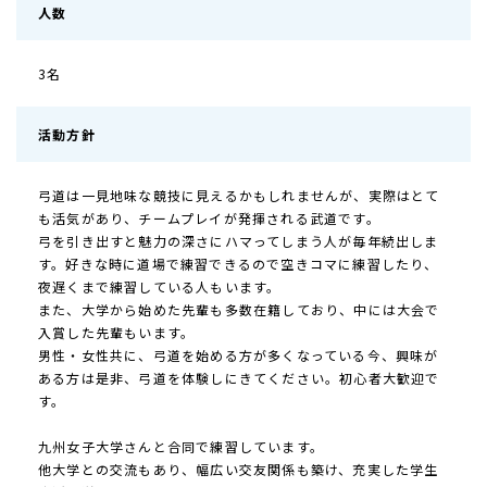
人数
3名
活動方針
弓道は一見地味な競技に見えるかもしれませんが、実際はとて
も活気があり、チームプレイが発揮される武道です。
弓を引き出すと魅力の深さにハマってしまう人が毎年続出しま
す。好きな時に道場で練習できるので空きコマに練習したり、
夜遅くまで練習している人もいます。
また、大学から始めた先輩も多数在籍しており、中には大会で
入賞した先輩もいます。
男性・女性共に、弓道を始める方が多くなっている今、興味が
ある方は是非、弓道を体験しにきてください。初心者大歓迎で
す。
九州女子大学さんと合同で練習しています。
他大学との交流もあり、幅広い交友関係も築け、充実した学生