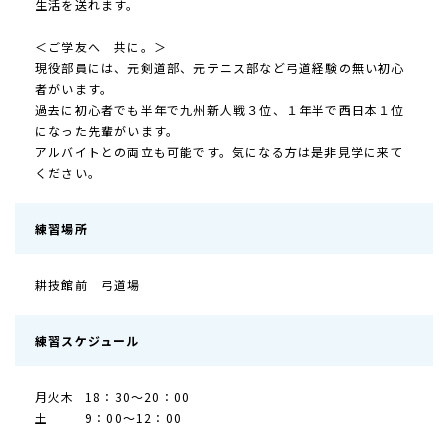
生活を送れます。
＜ご学友へ 共に。＞
現役部員には、元剣道部、元テニス部など弓道経験の無い初心
者がいます。
過去に初心者でも半年で九州新人戦３位、１年半で西日本１位
になった先輩がいます。
アルバイトとの両立も可能です。気になる方は是非見学に来て
ください。
練習場所
耕技館前 弓道場
練習スケジュール
月火木
18：30～20：00
土
9：00～12：00