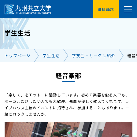
資料請求
YouTube
学生生活
受験生の方へ
在学生の方へ
トップページ
学生生活
学友会・サークル紹介
軽音
卒業生の方へ
保護者の方へ
企業・地域の方へ
軽音楽部
交通アクセス
お問い合わせ一覧
「楽しく」をモットーに活動しています。初めて楽器を触る人でも、
ボーカルだけしたい人でも大歓迎。先輩が優しく教えてくれます。ラ
イブハウス主催のイベントに招待され、参加することもあります。一
緒にロックしませんか。