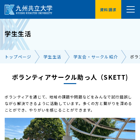
資料請求
YouTube
学生生活
受験生の方へ
在学生の方へ
トップページ
学生生活
学友会・サークル紹介
ボラ
卒業生の方へ
保護者の方へ
ボランティアサークル助っ人（SKETT)
企業・地域の方へ
交通アクセス
お問い合わせ一覧
ボランティアを通じて、地域の課題や問題などをみんなで試行錯誤し
ながら解決できるように活動しています。多くの方と繋がりを深める
ことができ、やりがいを感じることができます。