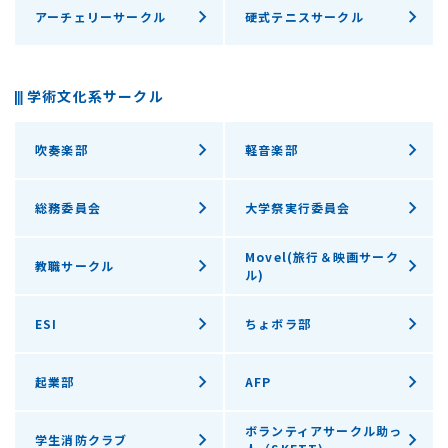
アーチェリーサークル
硬式テニスサークル
学術文化系サークル
吹奏楽部
軽音楽部
総務委員会
大学祭実行委員会
Movel(旅行＆映画サーク
教職サークル
ル)
ESI
ちょボラ部
起業部
AFP
ボランティアサークル助っ
学生消防クラブ