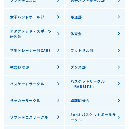
ソフトテニス部
男子ハンドボール部
女子ハンドボール部
弓道部
アダプテッド・スポーツ
体育会
研究会
学生トレーナー部CARE
フットサル部
軟式野球部
ダンス部
バスケットサークル
バスケットサークル
「RABBITS」
サッカーサークル
卓球同好会
3on3 バスケットボールサ
ソフトテニスサークル
ークル